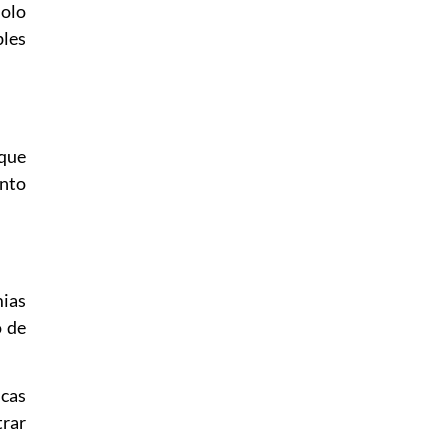
solo
bles
 que
ento
mias
o de
icas
trar