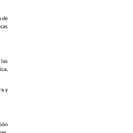
o de
icas
 las
ica,
ra y
ción
res,