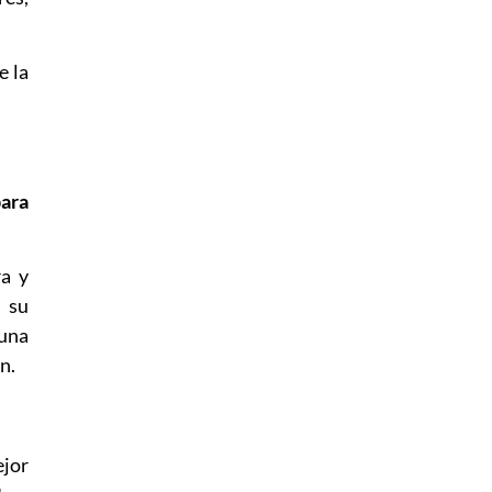
e la
ara
ra y
n su
 una
n.
ejor