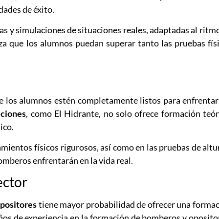
dades de éxito.
cas y simulaciones de situaciones reales, adaptadas al ritm
za que los alumnos puedan superar tanto las pruebas fís
ue los alumnos estén completamente listos para enfrentar
iciones
, como El Hidrante, no solo ofrece formación teór
ico.
ientos físicos rigurosos, así como en las pruebas de altu
omberos enfrentarán en la vida real.
ector
opositores
tiene mayor probabilidad de ofrecer una forma
ños de experiencia en la formación de bomberos y oposito