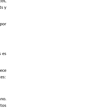
os,
ts y
 por
s es
rece
tes:
mno.
ntos