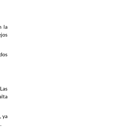
n la
ejos
ados
 Las
alta
, ya
.