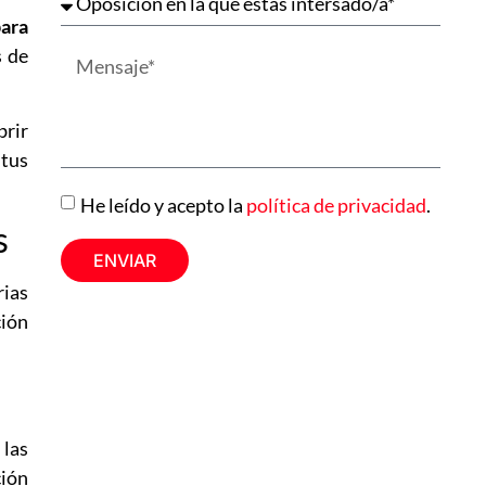
ara
s de
brir
 tus
He leído y acepto la
política de privacidad
.
s
ENVIAR
rias
ción
 las
ción